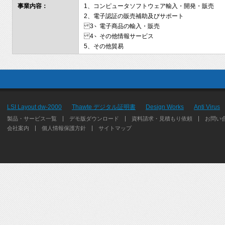
事業内容：
1、コンピュータソフトウェア輸入・開発・販売
2、電子認証の販売補助及びサポート
3、電子商品の輸入・販売
4、その他情報サービス
5、その他貿易
LSI Layout dw-2000
Thawte デジタル証明書
Design Works
Anti Virus
製品・サービス一覧
デモ版ダウンロード
資料請求・見積もり依頼
お問い
会社案内
個人情報保護方針
サイトマップ