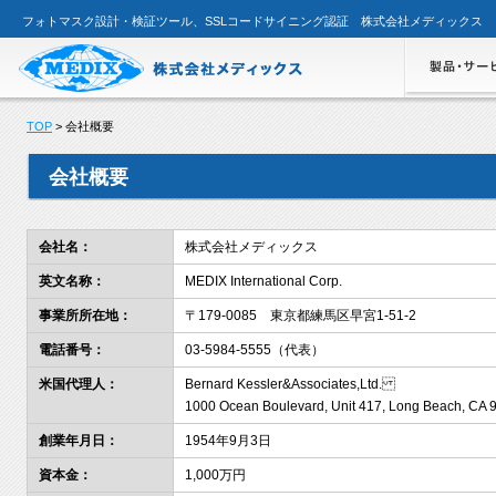
フォトマスク設計・検証ツール、SSLコードサイニング認証 株式会社メディックス
TOP
> 会社概要
会社概要
会社名：
株式会社メディックス
英文名称：
MEDIX International Corp.
事業所所在地：
〒179-0085 東京都練馬区早宮1-51-2
電話番号：
03-5984-5555（代表）
米国代理人：
Bernard Kessler&Associates,Ltd.
1000 Ocean Boulevard, Unit 417, Long Beach, CA 
創業年月日：
1954年9月3日
資本金：
1,000万円